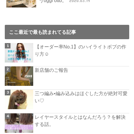
うoggi otto。
2020.03.19
ここ最近で最も読まれてる記事
【オーダー率No.1】のハイライトボブの作
り方☺︎
新店舗のご報告
三つ編み•編み込みはほぐした方が絶対可愛
い♡
レイヤースタイルとはなんだろう？を解決
する話。