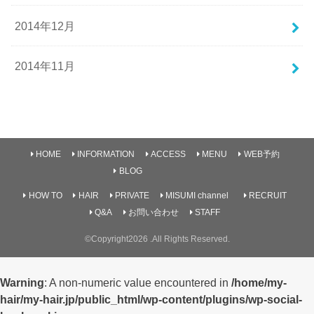
2014年12月
2014年11月
HOME
INFORMATION
ACCESS
MENU
WEB予約
BLOG
HOW TO
HAIR
PRIVATE
MISUMI channel
RECRUIT
Q&A
お問い合わせ
STAFF
©Copyright2026
.All Rights Reserved.
Warning
: A non-numeric value encountered in
/home/my-
hair/my-hair.jp/public_html/wp-content/plugins/wp-social-