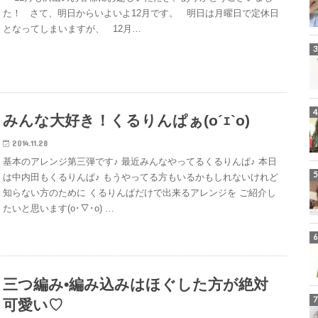
た！ さて、明日からいよいよ12月です。 明日は月曜日で定休日
となってしまいますが、 12月…
みんな大好き！くるりんぱぁ(o´ｪ`o)
2014.11.28
基本のアレンジ第三弾です♪ 最近みんなやってるくるりんぱ♪ 本日
は中内田もくるりんぱ♪ もうやってる方もいるかもしれないけれど
知らない方のために くるりんぱだけで出来るアレンジを ご紹介し
たいと思います(o･∇･o) …
三つ編み•編み込みはほぐした方が絶対
可愛い♡