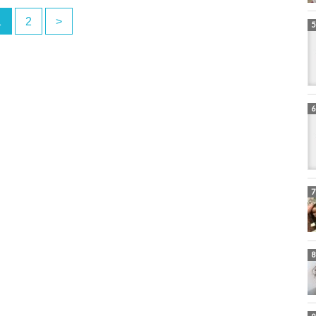
1
2
>