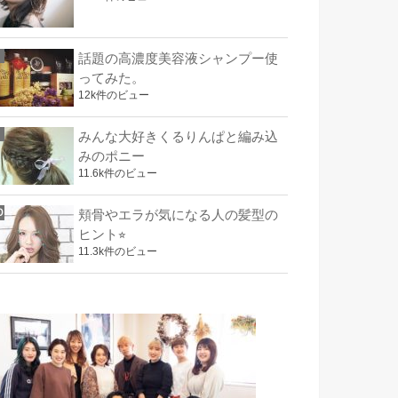
話題の高濃度美容液シャンプー使
ってみた。
12k件のビュー
みんな大好きくるりんぱと編み込
みのポニー
11.6k件のビュー
頬骨やエラが気になる人の髪型の
ヒント⭐︎
11.3k件のビュー