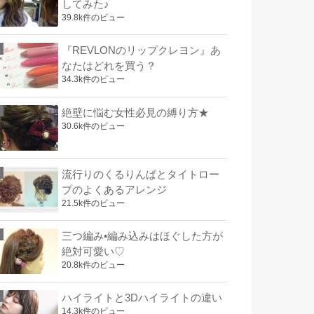
してみた♪
39.8k件のビュー
『REVLONのリップクレヨン』あ
なたはどれを買う？
34.3k件のビュー
絶壁に悩む女性必見の縛り方★
30.6k件のビュー
流行りのくるりんぱとタイトロー
プのよくあるアレンジ
21.5k件のビュー
三つ編み•編み込みはほぐした方が
絶対可愛い♡
20.8k件のビュー
ハイライトと3Dハイライトの違い
14.3k件のビュー