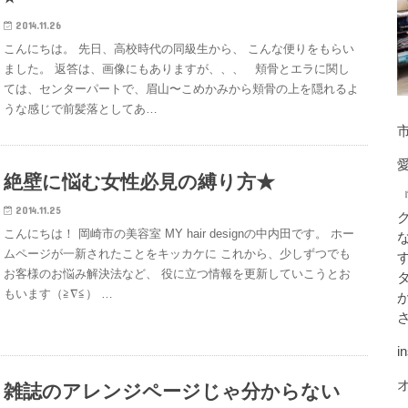
2014.11.26
こんにちは。 先日、高校時代の同級生から、 こんな便りをもらい
ました。 返答は、画像にもありますが、、、 頬骨とエラに関し
ては、センターパートで、眉山〜こめかみから頬骨の上を隠れるよ
うな感じで前髪落としてあ…
市
絶壁に悩む女性必見の縛り方★
2014.11.25
こんにちは！ 岡崎市の美容室 MY hair designの中内田です。 ホー
ムページが一新されたことをキッカケに これから、少しずつでも
お客様のお悩み解決法など、 役に立つ情報を更新していこうとお
もいます（≧∇≦） …
i
雑誌のアレンジページじゃ分からない