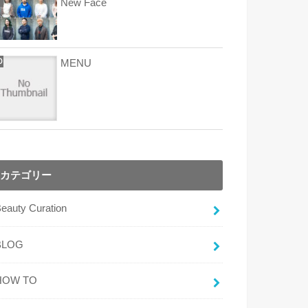
New Face
MENU
カテゴリー
eauty Curation
BLOG
HOW TO