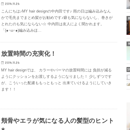
2014.11.26
こんにちは♪MY hair designの中内田です♪ 雨の日は編み込みなん
かで毛先までまとめ髪がお勧めです♪癖も気にならないし、巻きが
とれたのも気にならない☆ 中内田は友人によく聞かれます。
「(●･ω･●)編み込みほ…
放置時間の充実化！
2014.11.26
MY hair designでは、 カラーやパーマの放置時間には 負担が減る
ようにクッションをお渡しするようになりました！ 少しずつです
が、こういった配慮ももっともっと 出来ていけるようにしていき
ます！！
頬骨やエラが気になる人の髪型のヒント
⭐︎