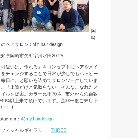
岡
崎
のヘアサロン : MY hair design
愛知県岡崎市欠町字清水田20-25
『可愛いは、作れる』をコンセプトにヘアやメイ
クをチェンジすることで日常が少しでもハッピー
な毎日に。と願いを込めてサロンワークしていま
す。「上質だけど気取らない」そんなこなれたス
タイルを提案。カラー比率70%。市外からの顧客
が40%以上来て頂けています。是非一度ご来店下
さい！！
nstagram：
@my.hairdesign
オフィシャルギャラリー :
THREE