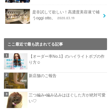
是非試して欲しい！高濃度美容液で補
うoggi otto。
2020.03.19
ここ最近で最も読まれてる記事
【オーダー率No.1】のハイライトボブの作
り方☺︎
新店舗のご報告
三つ編み•編み込みはほぐした方が絶対可愛
い♡