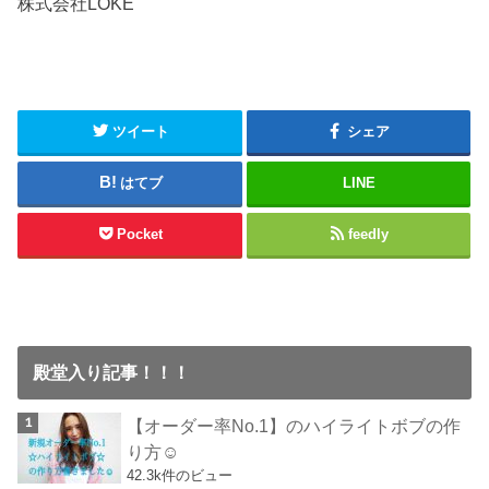
株式会社LOKE
ツイート
シェア
はてブ
LINE
Pocket
feedly
殿堂入り記事！！！
【オーダー率No.1】のハイライトボブの作
り方☺︎
42.3k件のビュー