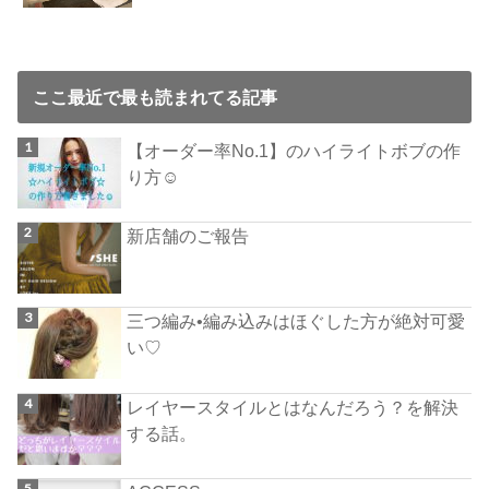
ここ最近で最も読まれてる記事
【オーダー率No.1】のハイライトボブの作
り方☺︎
新店舗のご報告
三つ編み•編み込みはほぐした方が絶対可愛
い♡
レイヤースタイルとはなんだろう？を解決
する話。