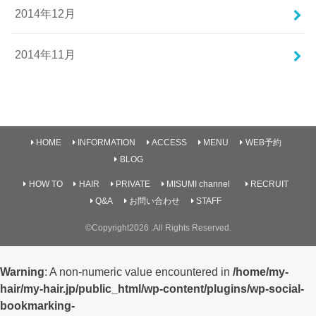
2014年12月
2014年11月
HOME
INFORMATION
ACCESS
MENU
WEB予約
BLOG
HOW TO
HAIR
PRIVATE
MISUMI channel
RECRUIT
Q&A
お問い合わせ
STAFF
©Copyright2026
.All Rights Reserved.
Warning
: A non-numeric value encountered in
/home/my-
hair/my-hair.jp/public_html/wp-content/plugins/wp-social-
bookmarking-