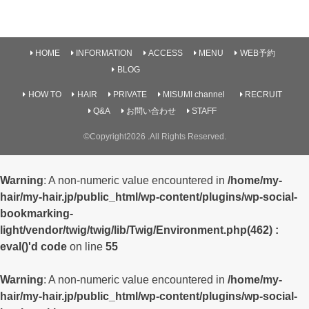
HOME
INFORMATION
ACCESS
MENU
WEB予約
BLOG
HOW TO
HAIR
PRIVATE
MISUMI channel
RECRUIT
Q&A
お問い合わせ
STAFF
©Copyright2026
.All Rights Reserved.
Warning
: A non-numeric value encountered in
/home/my-
hair/my-hair.jp/public_html/wp-content/plugins/wp-social-
bookmarking-
light/vendor/twig/twig/lib/Twig/Environment.php(462) :
eval()'d code
on line
55
Warning
: A non-numeric value encountered in
/home/my-
hair/my-hair.jp/public_html/wp-content/plugins/wp-social-