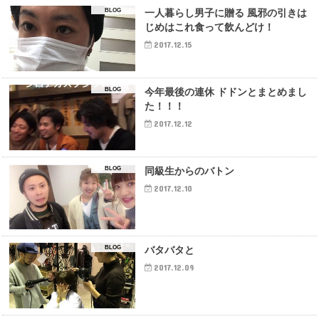
BLOG
一人暮らし男子に贈る 風邪の引きは
じめはこれ食って飲んどけ！
2017.12.15
BLOG
今年最後の連休 ドドンとまとめまし
た！！！
2017.12.12
BLOG
同級生からのバトン
2017.12.10
BLOG
バタバタと
2017.12.09