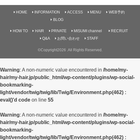
HOME
INFORMATION
ACCESS
MENU
WEB予約
BLOG
HOW TO
HAIR
PRIVATE
MISUMI channel
RECRUIT
Q&A
お問い合わせ
STAFF
©Copyright2026
.All Rights Reserved.
Warning
: A non-numeric value encountered in
/home/my-
hair/my-hair.jp/public_html/wp-content/plugins/wp-social-
bookmarking-
light/vendor/twig/twig/lib/Twig/Environment.php(462) :
eval()'d code
on line
55
Warning
: A non-numeric value encountered in
/home/my-
hair/my-hair.jp/public_html/wp-content/plugins/wp-social-
bookmarking-
light/vendor/twig/twig/lib/Twig/Environment.php(462) :