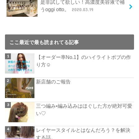
是非試して欲しい！高濃度美容液で補
うoggi otto。
2020.03.19
ここ最近で最も読まれてる記事
【オーダー率No.1】のハイライトボブの作
り方☺︎
新店舗のご報告
三つ編み•編み込みはほぐした方が絶対可愛
い♡
レイヤースタイルとはなんだろう？を解決
する話。