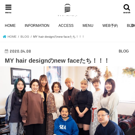
menu
search
HOME
INFORMATION
ACCESS
MENU
WEB予約
BLO
HOME
BLOG
MY hair designのnew faceたち！！！
2020.04.08
BLOG
MY hair designのnew faceたち！！！