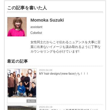
この記事を書いた人
Momoka Suzuki
assistant
Colorlist
女性同士だからこそ伝わるニュアンスを大事に言
葉に出来ないイメージも汲み取れるように丁寧な
カウンセリングを心がけています!
最近の記事
2020.04.08
MY hair designのnew faceたち！！！
BLOG
2020.03.19