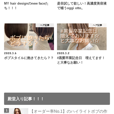
MY hair designのnew faceた
是非試して欲しい！高濃度美容液
ち！！！
で補うoggi otto。
ヘア記事
ヘア記事
2020.3.6
2020.3.2
ボブスタイルに飽きてきたら？？
#黒髪卒業記念日 増えてます！
と大事なお願い！
殿堂入り記事！！！
【オーダー率No.1】のハイライトボブの作