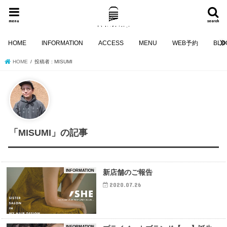
menu
search
HOME
INFORMATION
ACCESS
MENU
WEB予約
BLO
HOME
投稿者 : MISUMI
「MISUMI」の記事
INFORMATION
新店舗のご報告
2020.07.26
INFORMATION