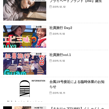
プライベートブランド【me】誕生
2019.12.12
未分類
社員旅行 Day2
2019.11.10
未分類
社員旅行vol.1
2019.11.10
INFORMATION
台風19号接近による臨時休業のお知
らせ
2019.10.11
HOW TO
【さおりヘアTUBE!】くしゃくしゃ