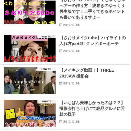
ヘアーの作り方！波巻きのゆっくり
再生版です！上手くできるポイント
も書いてありますよー
2019.10.06
HOW TO
【さおりメイクtube】ハイライトの
入れ方part2!! クレドポーボーテ
2019.10.06
HOW TO
【メイキング動画！】THREE
2019AW 撮影会
2019.10.06
PRIVATE
【いちばん美味しかったのは？？】
撮影会打ち上げにて絶品グルメに舌
鼓の様子
2019.10.06