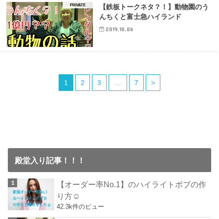
PRIVATE
【鉄板トークネタ？！】動物園のう
んちくと富士急ハイランド
2019.10.06
1
2
3
…
7
>
殿堂入り記事！！！
【オーダー率No.1】のハイライトボブの作
り方☺︎
42.3k件のビュー