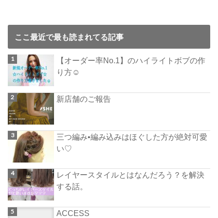
ここ最近で最も読まれてる記事
【オーダー率No.1】のハイライトボブの作
り方☺︎
新店舗のご報告
三つ編み•編み込みはほぐした方が絶対可愛
い♡
レイヤースタイルとはなんだろう？を解決
する話。
ACCESS