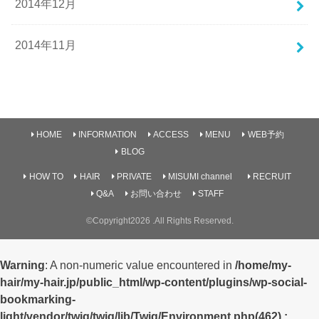
2014年12月
2014年11月
HOME
INFORMATION
ACCESS
MENU
WEB予約
BLOG
HOW TO
HAIR
PRIVATE
MISUMI channel
RECRUIT
Q&A
お問い合わせ
STAFF
©Copyright2026
.All Rights Reserved.
Warning
: A non-numeric value encountered in
/home/my-
hair/my-hair.jp/public_html/wp-content/plugins/wp-social-
bookmarking-
light/vendor/twig/twig/lib/Twig/Environment.php(462) :