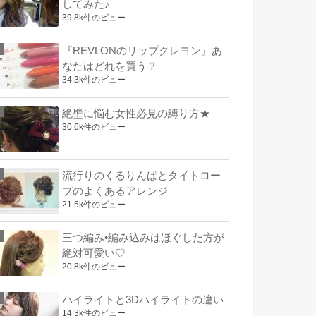
してみた♪
39.8k件のビュー
『REVLONのリップクレヨン』あ
なたはどれを買う？
34.3k件のビュー
絶壁に悩む女性必見の縛り方★
30.6k件のビュー
流行りのくるりんぱとタイトロー
プのよくあるアレンジ
21.5k件のビュー
三つ編み•編み込みはほぐした方が
絶対可愛い♡
20.8k件のビュー
ハイライトと3Dハイライトの違い
14.3k件のビュー