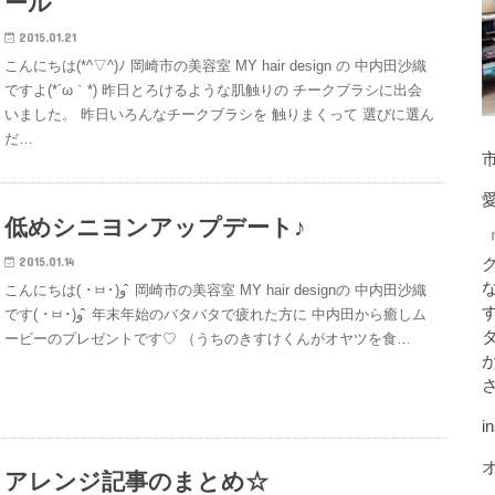
ール
2015.01.21
こんにちは(*^▽^)ﾉ 岡崎市の美容室 MY hair design の 中内田沙織
ですよ(*´ω｀*) 昨日とろけるような肌触りの チークブラシに出会
いました。 昨日いろんなチークブラシを 触りまくって 選びに選ん
だ…
市
低めシニヨンアップデート♪
2015.01.14
こんにちは( ･ㅂ･)و ̑̑ 岡崎市の美容室 MY hair designの 中内田沙織
です( ･ㅂ･)و ̑̑ 年末年始のバタバタで疲れた方に 中内田から癒しム
ービーのプレゼントです♡ （うちのきすけくんがオヤツを食…
i
アレンジ記事のまとめ☆