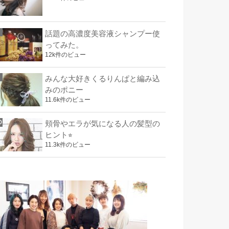
話題の高濃度美容液シャンプー使
ってみた。
12k件のビュー
みんな大好きくるりんぱと編み込
みのポニー
11.6k件のビュー
頬骨やエラが気になる人の髪型の
ヒント⭐︎
11.3k件のビュー