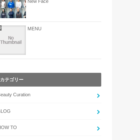
New Face
MENU
カテゴリー
eauty Curation
BLOG
HOW TO