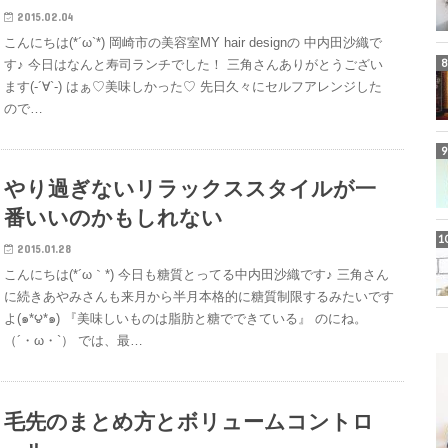
2015.02.04
こんにちは(*´ω`*) 岡崎市の美容室MY hair designの 中内田沙織で
す♪ 今日はなんと寿司ランチでした！ 三角さんありがとうござい
ます(-´∀`-) はぁ♡美味しかった♡ 先日久々にセルフアレンジした
ので…
やり過ぎないリラックススタイルが一
番いいのかもしれない
2015.01.28
こんにちは(*´ω｀*) 今日も糖質とってる中内田沙織です♪ 三角さん
に続きあやみさんも来月から半月本格的に糖質制限するみたいです
よ(๑*౪*๑) 『美味しいものは脂肪と糖でできている』 のにね。
（´・ω・`） では、最…
毛先のまとめ方とボリュームコントロ