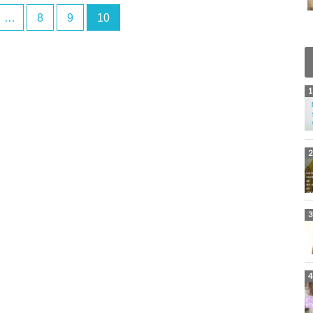
…
8
9
10