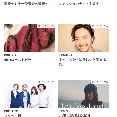
浜松セミナー受講者の皆様へ
ファッションナイトを終えて
思ったこととか
思ったこととか
2016.5.6
2015.8.23
俺のローストビーフ
すべての女性は美しいと唱える
男。
思ったこととか
思ったこととか
2015.4.22
2015.9.2
スタッフ撮。
LIVE,LOVE,LOUGH