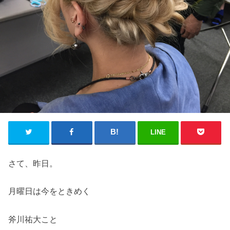
LINE
さて、昨日。
月曜日は今をときめく
斧川祐大こと