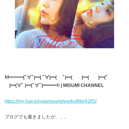
ｷﾀ━━━(ﾟ∀ﾟ)━( ﾟ∀)━( ﾟ)━( )━( )━(ﾟ
)━(∀ﾟ )━(ﾟ∀ﾟ)━━━!! | MISUMI CHANNEL
https://my-hair.jp/yutamisumi/works/fille/4265/
ブログでも書きましたが、、。