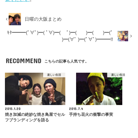
日曜の大阪まとめ
ｷﾀ━━━(ﾟ∀ﾟ)━( ﾟ∀)━( ﾟ)━( )━( )━(ﾟ
)━(∀ﾟ )━(ﾟ∀ﾟ)━━━!!
RECOMMEND
こちらの記事も人気です。
楽しい生活
楽しい生活
2015.1.20
2015.7.4
焼き加減の絶妙な焼き鳥屋でセル
手持ち花火の衝撃の事実
フブランディングを語る