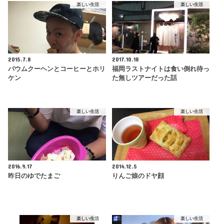
楽しい生活
楽しい生活
2015.7.8
2017.10.18
バウムクーヘンとコーヒーとホリ
福岡ラストナイトは食い倒れ待っ
ケン
た無しツアーだった話
楽しい生活
楽しい生活
2016.9.17
2014.12.5
昨日のゆでたまご
りんご娘のドヤ顔
楽しい生活
楽しい生活