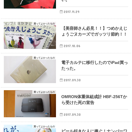
2017.11.29
買ってよかったもの
【美容師さん必見！！】つめかえじ
ょうごヌカーズでガッツリ節約！！
2017.10.06
買ってよかったもの
電子カルテに移行したのでiPad買っ
たった。
2017.09.30
買ってよかったもの
OMRON体重体組成計 HBF-256Tか
ら受けた死の宣告
2017.09.30
買ってよかったもの
ビール好きな人に捧ぐ！ナンバーワ