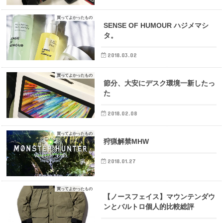
買ってよかったもの
SENSE OF HUMOUR ハジメマシ
タ。
2018.03.02
買ってよかったもの
節分、大安にデスク環境一新したっ
た
2018.02.08
買ってよかったもの
狩猟解禁MHW
2018.01.27
買ってよかったもの
【ノースフェイス】マウンテンダウ
ンとバルトロ個人的比較総評