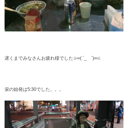
遅くまでみなさんお疲れ様でした∋∞( ´_ゝ`)∞∈
栄の始発は5:30でした。。。