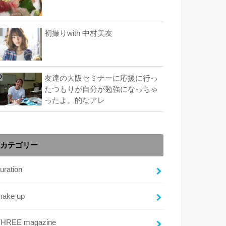
初撮りwith 中村美友
友達の大阪セミナーに応援に行っ
たつもりが自分が勉強になっちゃ
ったよ。的なアレ
カテゴリー
uration
make up
THREE magazine