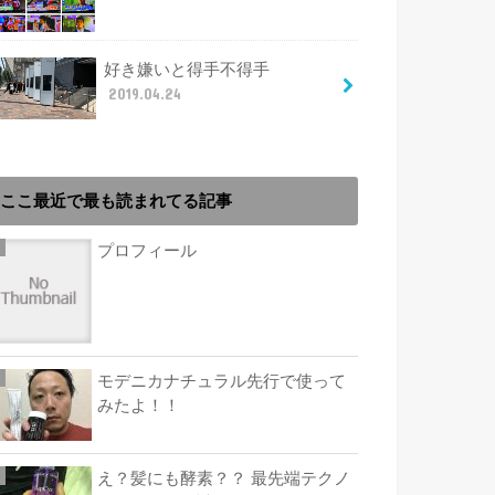
好き嫌いと得手不得手
2019.04.24
ここ最近で最も読まれてる記事
プロフィール
モデニカナチュラル先行で使って
みたよ！！
え？髪にも酵素？？ 最先端テクノ