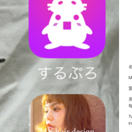
M
T
i