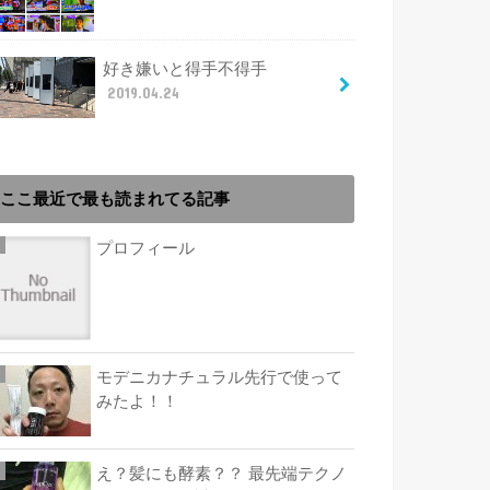
好き嫌いと得手不得手
2019.04.24
ここ最近で最も読まれてる記事
プロフィール
モデニカナチュラル先行で使って
みたよ！！
え？髪にも酵素？？ 最先端テクノ