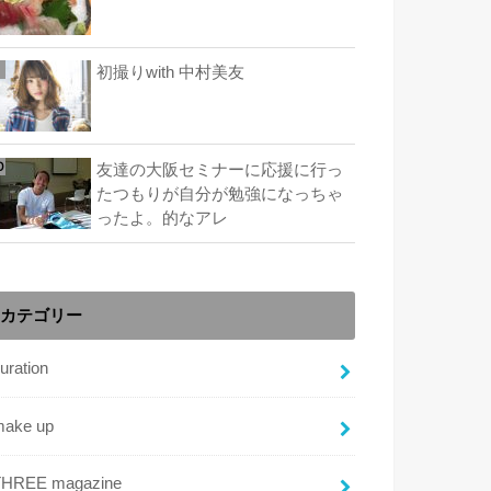
初撮りwith 中村美友
友達の大阪セミナーに応援に行っ
たつもりが自分が勉強になっちゃ
ったよ。的なアレ
カテゴリー
uration
make up
THREE magazine