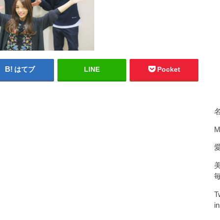
はてブ
LINE
Pocket
M
T
i