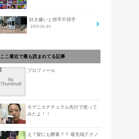
好き嫌いと得手不得手
2019.04.24
ここ最近で最も読まれてる記事
プロフィール
モデニカナチュラル先行で使って
みたよ！！
え？髪にも酵素？？ 最先端テクノ