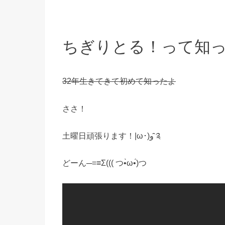
ちぎりとる！って知
32年生きてきて初めて知ったよ
ささ！
土曜日頑張ります！|ω･)و ̑̑༉
どーん─=≡Σ((( つ•̀ω•́)つ