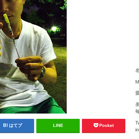
M
T
はてブ
LINE
Pocket
i