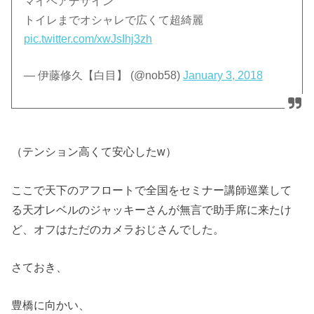
マイヘアデザイン
トイレまでオシャレで広くて超綺麗
pic.twitter.com/xwJsIhj3zh
— 伊藤修久【白目】 (@nob58)
January 3, 2018
（テンション高くて安心したw）
ここで天下のアフロートで全国をセミナー講師巡業して
る天才レベルのジャッキーさんが無言で助手席に来たけ
ど、オフはただのカメラおじさんでした。
さておき、
豊橋に向かい、