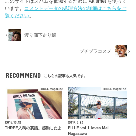
このサイトはスパムを低減するために Akismet を使って
います。
コメントデータの処理方法の詳細はこちらをご
覧ください
。
渡り廊下走り鯛
プチプラコスメ
RECOMMEND
こちらの記事も人気です。
THREE magazine
THREE magazine
2016.10.12
2014.6.23
THREE入稿の裏話。感動したよ
FILLE vol.1 loves Mei
Nagasawa