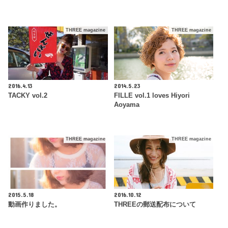
THREE magazine
THREE magazine
2016.4.13
2014.5.23
TACKY vol.2
FILLE vol.1 loves Hiyori
Aoyama
THREE magazine
THREE magazine
2015.5.18
2016.10.12
動画作りました。
THREEの郵送配布について