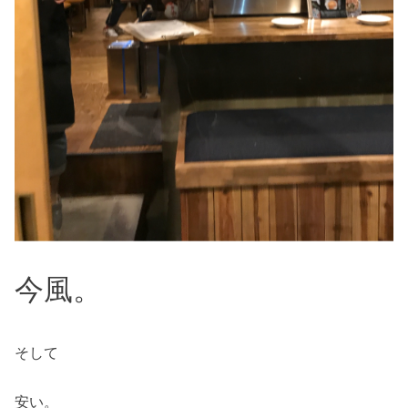
今風。
そして
安い。