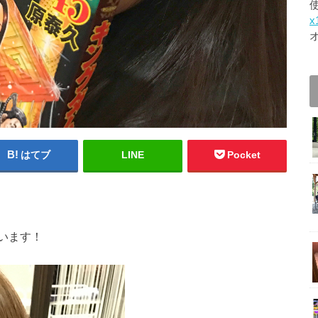
x
はてブ
LINE
Pocket
います！