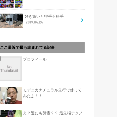
好き嫌いと得手不得手
2019.04.24
ここ最近で最も読まれてる記事
プロフィール
モデニカナチュラル先行で使って
みたよ！！
え？髪にも酵素？？ 最先端テクノ