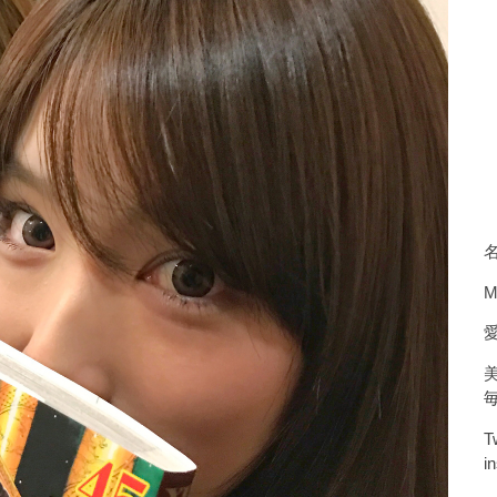
M
T
i