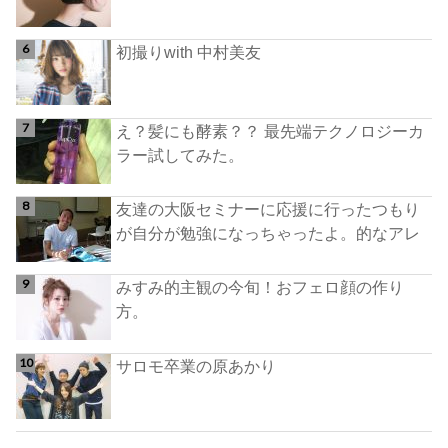
初撮りwith 中村美友
え？髪にも酵素？？ 最先端テクノロジーカ
ラー試してみた。
友達の大阪セミナーに応援に行ったつもり
が自分が勉強になっちゃったよ。的なアレ
みすみ的主観の今旬！おフェロ顔の作り
方。
サロモ卒業の原あかり