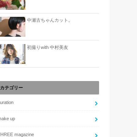
中瀬古ちゃんカット。
初撮りwith 中村美友
カテゴリー
uration
make up
THREE magazine