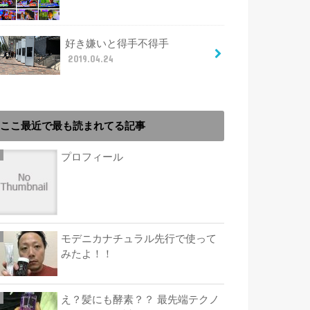
好き嫌いと得手不得手
2019.04.24
ここ最近で最も読まれてる記事
プロフィール
モデニカナチュラル先行で使って
みたよ！！
え？髪にも酵素？？ 最先端テクノ