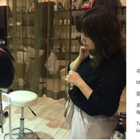
M
T
i