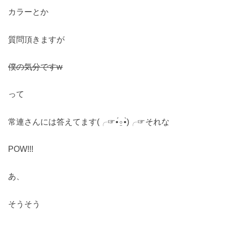
カラーとか
質問頂きますが
僕の気分ですw
って
常連さんには答えてます(╭☞•́⍛•̀)╭☞それな
POW!!!
あ、
そうそう