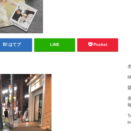
はてブ
LINE
Pocket
M
T
i