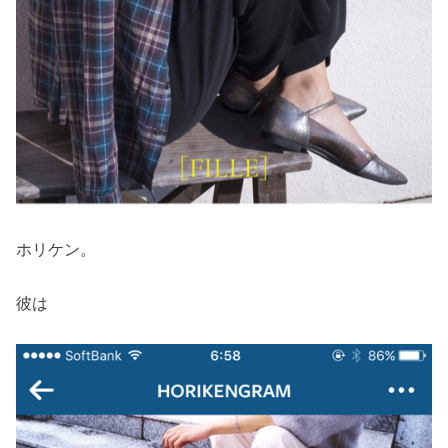
ホリケン。
彼は