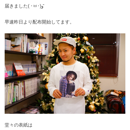
届きました( ･ㅂ･)و ̑̑
早速昨日より配布開始してます。
堂々の表紙は