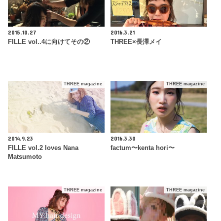
2015.10.27
2016.3.21
FILLE vol..4に向けてその②
THREE×長澤メイ
THREE magazine
THREE magazine
2014.9.23
2016.3.30
FILLE vol.2 loves Nana
factum〜kenta hori〜
Matsumoto
THREE magazine
THREE magazine