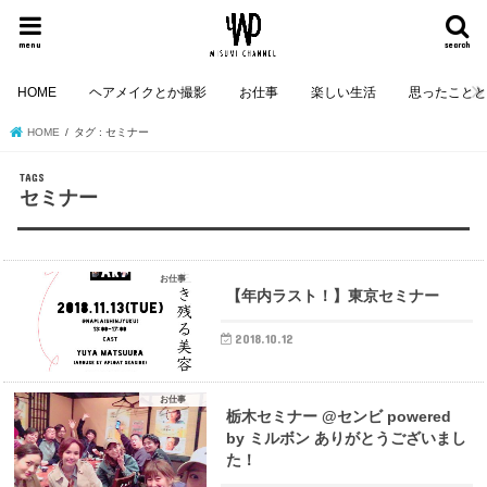
menu
search
HOME
ヘアメイクとか撮影
お仕事
楽しい生活
思ったこと
HOME
タグ : セミナー
セミナー
お仕事
【年内ラスト！】東京セミナー
2018.10.12
お仕事
栃木セミナー @センビ powered
by ミルボン ありがとうございまし
た！